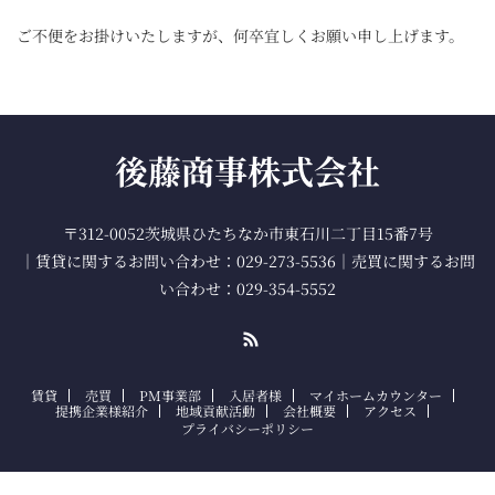
ご不便をお掛けいたしますが、何卒宜しくお願い申し上げます。
後藤商事株式会社
〒312-0052茨城県ひたちなか市東石川二丁目15番7号
｜賃貸に関するお問い合わせ：029-273-5536｜売買に関するお問
い合わせ：029-354-5552
RSS
賃貸
売買
PM事業部
入居者様
マイホームカウンター
提携企業様紹介
地域貢献活動
会社概要
アクセス
プライバシーポリシー